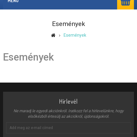
MENÜ
Események
Események
Események
Hírlevél
Ne maradj le egyedi akciónkról. Iratkozz fel a hírlevelünkre, hogy
elsőkézből értesülj az akciókról, újdonságokról.