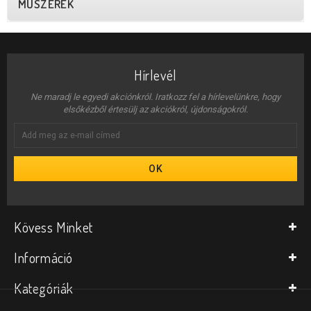
MŰSZEREK
Hírlevél
Ne maradj le egyedi akciónkról. Iratkozz fel a hírlevelünkre, hogy
elsőkézből értesülj az akciókról, újdonságokról.
OK
Kövess Minket
Információ
Kategóriák