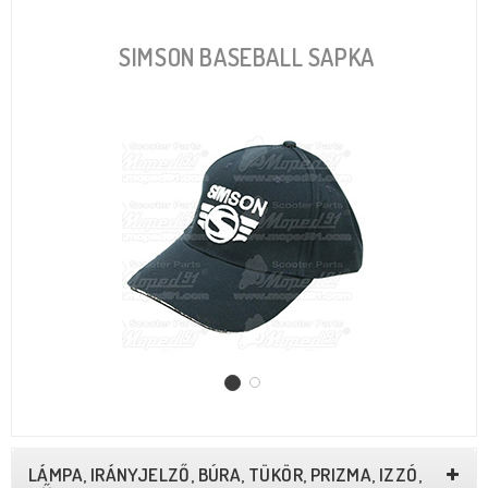
SIMSON BASEBALL SAPKA
S
LÁMPA, IRÁNYJELZŐ, BÚRA, TÜKÖR, PRIZMA, IZZÓ,