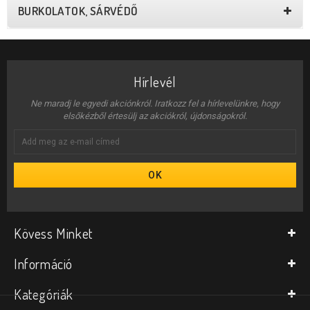
BURKOLATOK, SÁRVÉDŐ
Hírlevél
Ne maradj le egyedi akciónkról. Iratkozz fel a hírlevelünkre, hogy
elsőkézből értesülj az akciókról, újdonságokról.
OK
Kövess Minket
Információ
Kategóriák