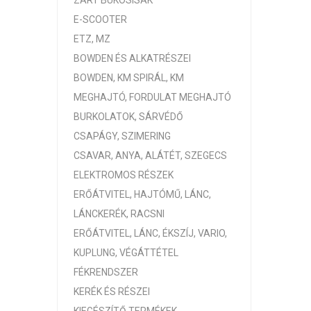
ZÁRT BUKÓSISAK
E-SCOOTER
ETZ, MZ
BOWDEN ÉS ALKATRÉSZEI
BOWDEN, KM SPIRÁL, KM
MEGHAJTÓ, FORDULAT MEGHAJTÓ
BURKOLATOK, SÁRVÉDŐ
CSAPÁGY, SZIMERING
CSAVAR, ANYA, ALÁTÉT, SZEGECS
ELEKTROMOS RÉSZEK
ERŐÁTVITEL, HAJTÓMŰ, LÁNC,
LÁNCKERÉK, RACSNI
ERŐÁTVITEL, LÁNC, ÉKSZÍJ, VARIO,
KUPLUNG, VÉGÁTTÉTEL
FÉKRENDSZER
KERÉK ÉS RÉSZEI