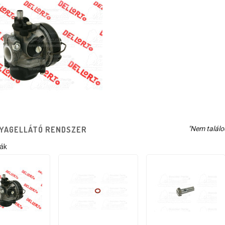
YAGELLÁTÓ RENDSZER
"Nem találo
iák