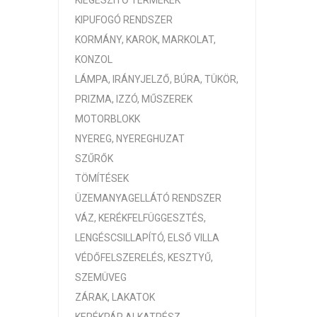
KIEGÉSZÍTŐ TERMÉKEK
KIPUFOGÓ RENDSZER
KORMÁNY, KAROK, MARKOLAT,
KONZOL
LÁMPA, IRÁNYJELZŐ, BÚRA, TÜKÖR,
PRIZMA, IZZÓ, MŰSZEREK
MOTORBLOKK
NYEREG, NYEREGHUZAT
SZŰRŐK
TÖMÍTÉSEK
ÜZEMANYAGELLÁTÓ RENDSZER
VÁZ, KERÉKFELFÜGGESZTÉS,
LENGÉSCSILLAPÍTÓ, ELSŐ VILLA
VÉDŐFELSZERELÉS, KESZTYŰ,
SZEMÜVEG
ZÁRAK, LAKATOK