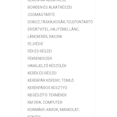
KERÉKPÁR ALKATRÉSZ
BOWDEN ÉS ALKATRÉSZEI
CSOMAGTARTÓ
DOBOZ,TÁSKA,KOSÁR,TELEFONTARTÓ
ERŐÁTVITEL, HAJTÓMŰ, LÁNC,
LÁNCKERÉK, RACSNI
FEJVÉDŐ
FÉK ÉS RÉSZEI
FÉKRENDSZER
HANGJELZŐ KÉSZÜLÉK
KERÉK ÉS RÉSZEI
KERÉKPÁR KÖPENY, TÖMLŐ
KERÉKPÁROS KESZTYŰ
KIEGÉSZÍTŐ TERMÉKEK
KM ÓRA, COMPUTER
KORMÁNY, KAROK, MARKOLAT,